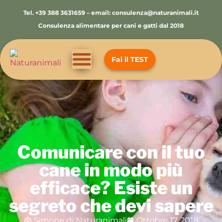
Tel. +39 388 3631659 – email: consulenza@naturanimali.it
Consulenza alimentare per cani e gatti dal 2018
Fai il TEST
Comunicare con il tuo
cane in modo più
efficace? Esiste un
segreto che devi sapere
Simone di Naturanimali
Ottobre 17, 2018