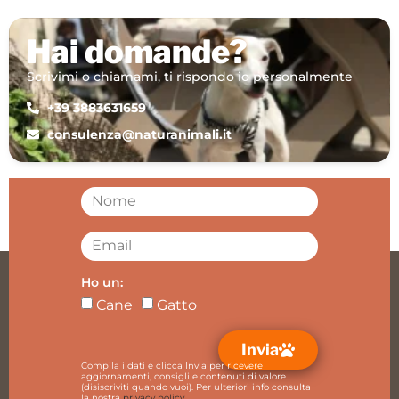
Hai domande?
Scrivimi o chiamami, ti rispondo io personalmente
+39 3883631659
consulenza@naturanimali.it
Ho un:
Cane
Gatto
Invia
Compila i dati e clicca Invia per ricevere
aggiornamenti, consigli e contenuti di valore
(disiscriviti quando vuoi).
Per ulteriori info consulta
la nostra
privacy policy