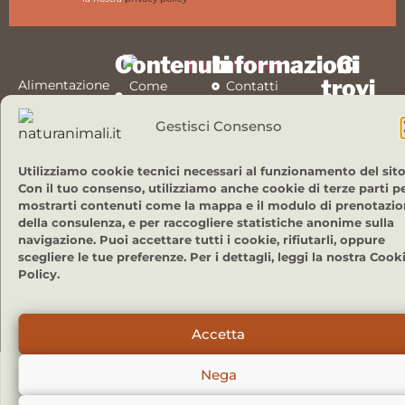
Contenuti
Informazioni
Ci
trovi
Alimentazione
Come
Contatti
naturale per
funziona
anche
Privacy
cani e gatti,
Gestisci Consenso
qui:
Alimentazione
Policy
consulente
naturale
Cookie
incluso!
Utilizziamo cookie tecnici necessari al funzionamento del sito
Chi sono
Policy
Con il tuo consenso, utilizziamo anche cookie di terze parti p
Blog
mostrarti contenuti come la mappa e il modulo di prenotazi
della consulenza, e per raccogliere statistiche anonime sulla
Lavora
navigazione. Puoi accettare tutti i cookie, rifiutarli, oppure
con noi
scegliere le tue preferenze. Per i dettagli, leggi la nostra Cook
Policy.
Copyright © Naturanimali ® 2018 – 2026 – Tutti i diritti riservati
Accetta
Nega