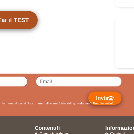
Fai il TEST
Ha
Scrivim
person
+3
co
Invia
ggiornamenti, consigli e contenuti di valore (disiscriviti quando vuoi).
Per ulteriori info
Contenuti
Informazio
Come funziona
Contatti