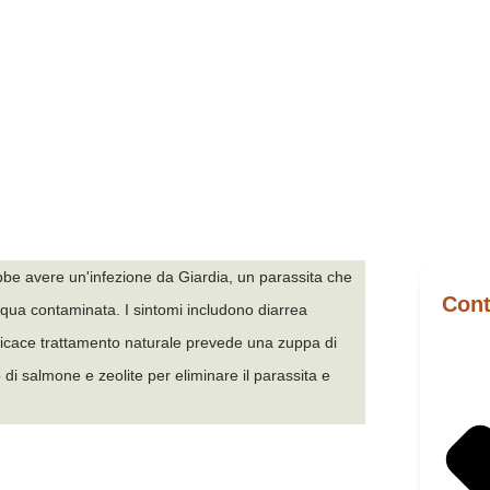
Simone di Naturanimali
Aprile 7, 2022
ebbe avere un'infezione da Giardia, un parassita che
Cont
acqua contaminata. I sintomi includono diarrea
fficace trattamento naturale prevede una zuppa di
 di salmone e zeolite per eliminare il parassita e