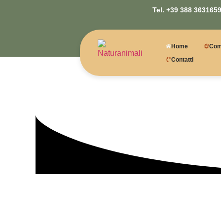
Tel. +39 388 3631659
Home
Com
Contatti
Come aiutare