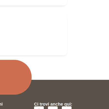
i domande?
i o chiamami, ti rispondo io
almente
9 3883631659
nsulenza@naturanimali.it
ni
Ci trovi anche qui: