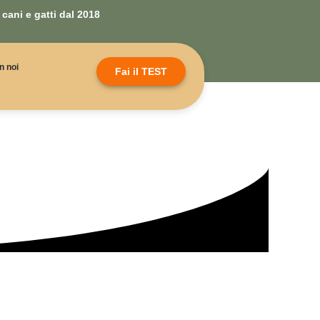
cani e gatti dal 2018
n noi
Fai il TEST
configgere la