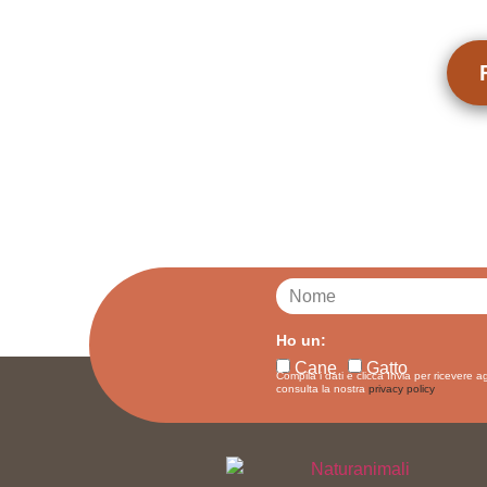
Ho un:
Cane
Gatto
Compila i dati e clicca Invia per ricevere a
consulta la nostra
privacy policy