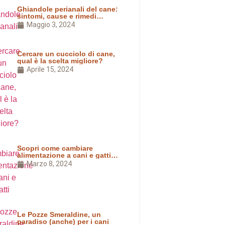
Ghiandole perianali del cane:
sintomi, cause e rimedi
naturali
Maggio 3, 2024
Cercare un cucciolo di cane,
qual è la scelta migliore?
Aprile 15, 2024
Scopri come cambiare
alimentazione a cani e gatti,
passa a un cibo naturale
Marzo 8, 2024
Le Pozze Smeraldine, un
paradiso (anche) per i cani