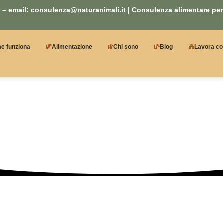
 – email: consulenza@naturanimali.it | Consulenza alimentare per 
e funziona
Alimentazione
Chi sono
Blog
Lavora co
 il tuo cane a s
giardia