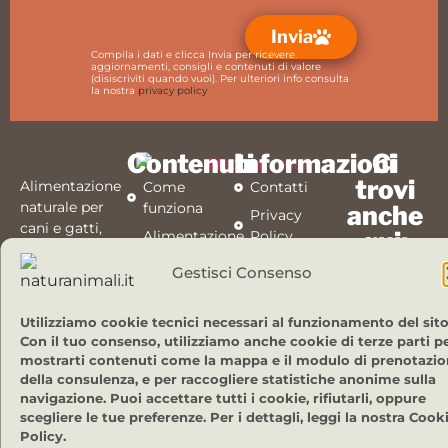
Invia
Compila i dati e clicca Invia per ricevere
aggiornamenti, consigli e contenuti di valore
(disiscriviti quando vuoi).
Per ulteriori info consulta
la nostra
privacy policy
Contenuti
Informazioni
Ci
trovi
Alimentazione
Come
Contatti
naturale per
funziona
anche
Privacy
cani e gatti,
qui:
Alimentazione
Policy
consulente
naturale
Cookie
incluso!
Gestisci Consenso
Chi sono
Policy
Blog
Utilizziamo cookie tecnici necessari al funzionamento del sito
Lavora
Con il tuo consenso, utilizziamo anche cookie di terze parti p
mostrarti contenuti come la mappa e il modulo di prenotazi
con noi
della consulenza, e per raccogliere statistiche anonime sulla
navigazione. Puoi accettare tutti i cookie, rifiutarli, oppure
scegliere le tue preferenze. Per i dettagli, leggi la nostra Cook
Policy.