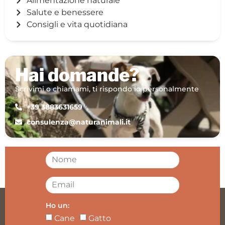
Alimentazione naturale
Salute e benessere
Consigli e vita quotidiana
Hai domande?
Scrivimi o chiamami, ti rispondo io personalmente
+39 3883631659
consulenza@naturanimali.it
Ho un:
Cane
Gatto